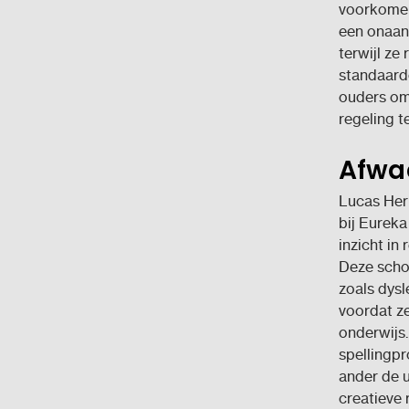
voorkomen
een onaan
terwijl ze
standaardo
ouders om
regeling t
Afwac
Lucas Her
bij Eureka
inzicht in
Deze schoo
zoals dysl
voordat ze
onderwijs.
spellingpr
ander de u
creatieve 