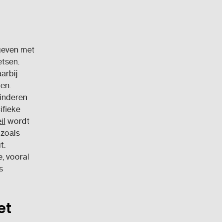
geven met
etsen.
aarbij
en.
inderen
ifieke
il
wordt
zoals
t.
, vooral
s
et