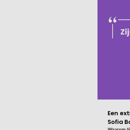
Een ext
Sofia 
Waarom lij