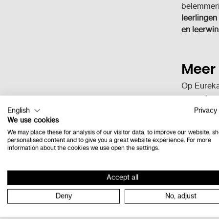
belemmeri
leerlingen
en leerwin
Meer 
Op Eureka
van autono
van hun le
English
Privacy 
hulpmiddele
We use cookies
vaardig wo
We may place these for analysis of our visitor data, to improve our website, s
personalised content and to give you a great website experience. For more
en vereist
information about the cookies we use open the settings.
leerlingen
toetsenbor
Accept all
Hulpmidde
hele schoo
Deny
No, adjust