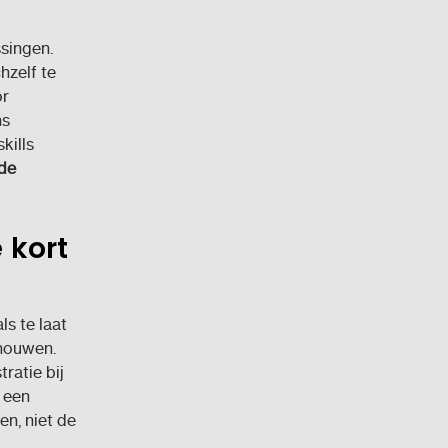
ssingen.
hzelf te
or
ns
kills
 de
e kort
s te laat
chouwen.
ratie bij
 een
n, niet de