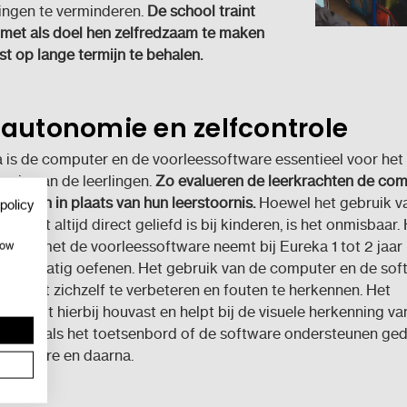
ngen te verminderen.
De school traint
 met als doel hen zelfredzaam te maken
st op lange termijn te behalen.
autonomie en zelfcontrole
 is de computer en de voorleessoftware essentieel voor het
mie aan de leerlingen.
Zo evalueren de leerkrachten de com
erlingen in plaats van hun leerstoornis.
Hoewel het gebruik v
policy
n niet altijd direct geliefd is bij kinderen, is het onmisbaar.
rden met de voorleessoftware neemt bij Eureka 1 tot 2 jaar 
how
 regelmatig oefenen. Het gebruik van de computer en de soft
 in staat zichzelf te verbeteren en fouten te herkennen. Het
d biedt hierbij houvast en helpt bij de visuele herkenning van
len zoals het toetsenbord of de software ondersteunen ge
lcarrière en daarna.