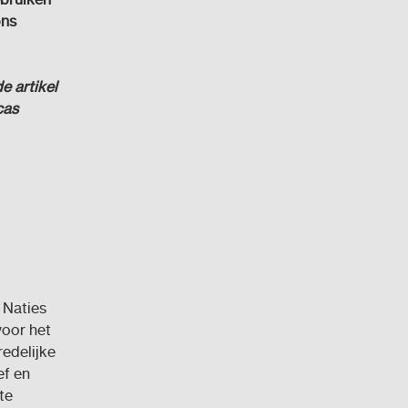
ons
e artikel
cas
 Naties
oor het
redelijke
ef en
te