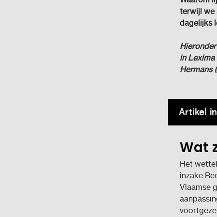
terwijl we
dagelijks 
Hieronder 
in Lexima
Hermans (
Artikel 
Wat z
Het wettel
inzake Re
Vlaamse ge
aanpassin
voortgezet