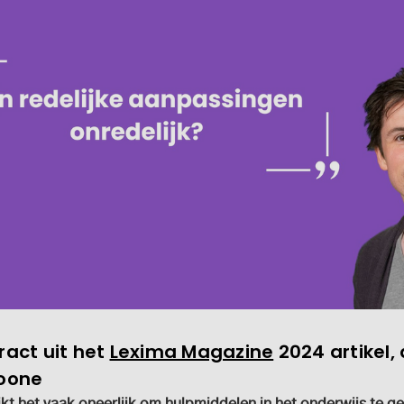
ract uit het
Lexima Magazine
2024 artikel, 
Boone
kt het vaak oneerlijk om hulpmiddelen in het onderwijs te g