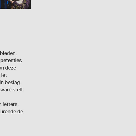
 bieden
petenties
an deze
 Het
in beslag
ware stelt
 letters.
durende de