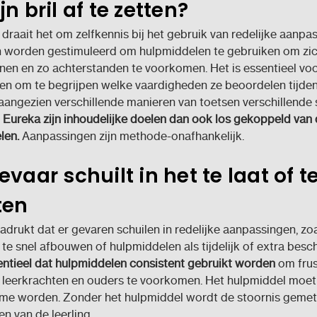
jn bril af te zetten?
 draait het om zelfkennis bij het gebruik van redelijke aanpa
n worden gestimuleerd om hulpmiddelen te gebruiken om zic
en en zo achterstanden te voorkomen. Het is essentieel vo
ten om te begrijpen welke vaardigheden ze beoordelen tijde
angezien verschillende manieren van toetsen verschillende s
Eureka zijn inhoudelijke doelen dan ook los gekoppeld van
len.
Aanpassingen zijn methode-onafhankelijk.
evaar schuilt in het te laat of t
ten
drukt dat er gevaren schuilen in redelijke aanpassingen, zoal
 te snel afbouwen of hulpmiddelen als tijdelijk of extra bes
entieel dat hulpmiddelen consistent gebruikt worden
om frust
, leerkrachten en ouders te voorkomen. Het hulpmiddel moet
me worden. Zonder het hulpmiddel wordt de stoornis gemete
en van de leerling.