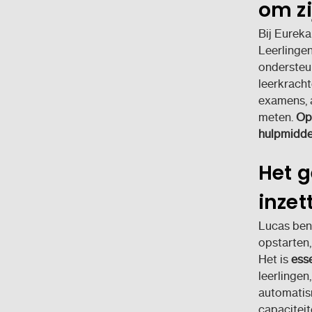
om zi
Bij Eureka
Leerlinge
ondersteun
leerkrach
examens, a
meten.
Op 
hulpmidde
Het g
inzet
Lucas bena
opstarten,
Het is
ess
leerlingen
automatis
capaciteit