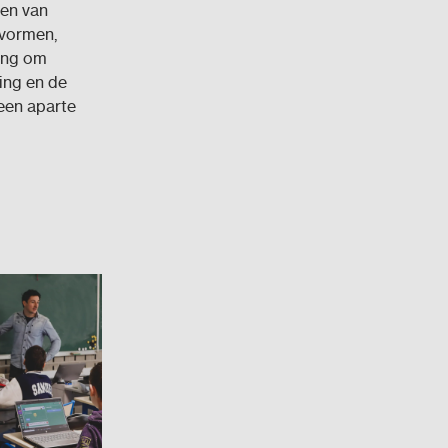
gen van
 vormen,
lang om
ing en de
een aparte