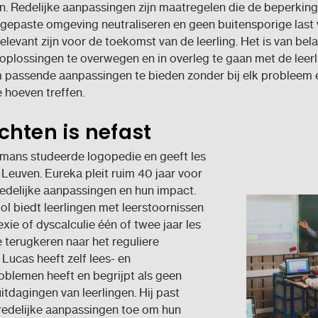
. Redelijke aanpassingen zijn maatregelen die de beperkin
gepaste omgeving neutraliseren en geen buitensporige last
 relevant zijn voor de toekomst van de leerling. Het is van be
plossingen te overwegen en in overleg te gaan met de leerl
 passende aanpassingen te bieden zonder bij elk probleem 
e hoeven treffen.
hten is nefast
mans studeerde logopedie en geeft les
 Leuven. Eureka pleit ruim 40 jaar voor
 redelijke aanpassingen en hun impact.
l biedt leerlingen met leerstoornissen
exie of dyscalculie één of twee jaar les
 terugkeren naar het reguliere
 Lucas heeft zelf lees- en
oblemen heeft en begrijpt als geen
itdagingen van leerlingen. Hij past
redelijke aanpassingen toe om hun