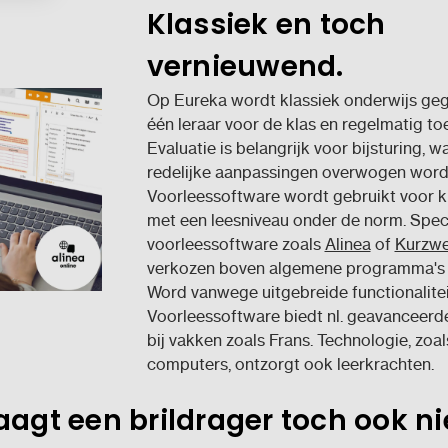
Klassiek en toch
vernieuwend.
Op Eureka wordt klassiek onderwijs ge
één leraar voor de klas en regelmatig to
Evaluatie is belangrijk voor bijsturing, w
redelijke aanpassingen overwogen word
Voorleessoftware wordt gebruikt voor k
met een leesniveau onder de norm. Spec
voorleessoftware zoals
Alinea
of
Kurzwe
verkozen boven algemene programma's 
Word vanwege uitgebreide functionalitei
Voorleessoftware biedt nl. geavanceerde
bij vakken zoals Frans. Technologie, zoal
computers, ontzorgt ook leerkrachten.
aagt een brildrager toch ook ni