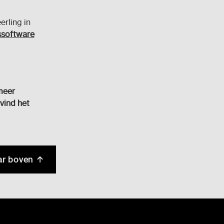
erling in
ssoftware
meer
 vind het
ar boven