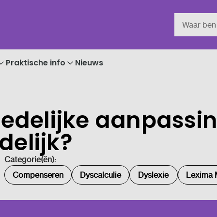
Praktische info
Nieuws
 redelijke aanpassi
delijk?
Categorie(ën):
Compenseren
Dyscalculie
Dyslexie
Lexima 