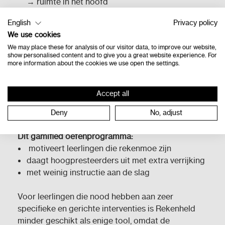
→ ruimte in het hoofd
English
Privacy policy
➡️
Sterke fundamenten geven vleugels.
We use cookies
We may place these for analysis of our visitor data, to improve our website,
show personalised content and to give you a great website experience. For
more information about the cookies we use open the settings.
Extra motivatie en verdieping
Accept all
Lexima biedt een totaaloplossing voor rekenen,
met
Rekenheld in de Lexipoort-omgeving.
Deny
No, adjust
Dit gamified oefenprogramma:
motiveert leerlingen die rekenmoe zijn
daagt hoogpresteerders uit met extra verrijking
met weinig instructie aan de slag
Voor leerlingen die nood hebben aan zeer
specifieke en gerichte interventies is Rekenheld
minder geschikt als enige tool, omdat de