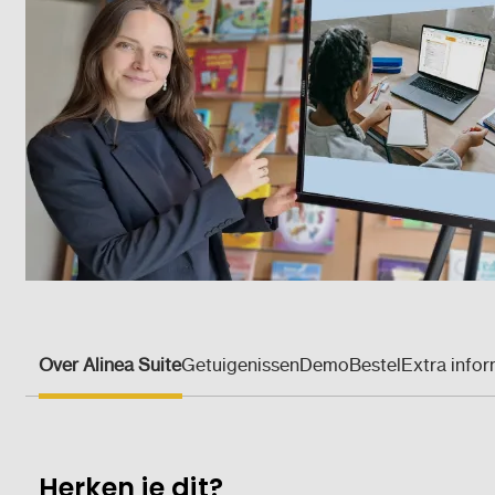
Over Alinea Suite
Getuigenissen
Demo
Bestel
Extra infor
Herken je dit?