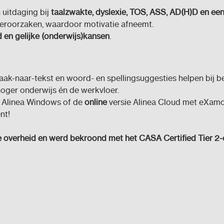
 uitdaging bij
taalzwakte, dyslexie, TOS, ASS, AD(H)D en e
eroorzaken, waardoor motivatie afneemt.
d en gelijke (onderwijs)kansen
.
aak-naar-tekst en woord- en spellingsuggesties helpen bij be
hoger onderwijs én de werkvloer.
 Alinea Windows of de
online
versie Alinea Cloud met eXamod
nt!
e overheid en werd bekroond met het CASA Certified Tier 2-c