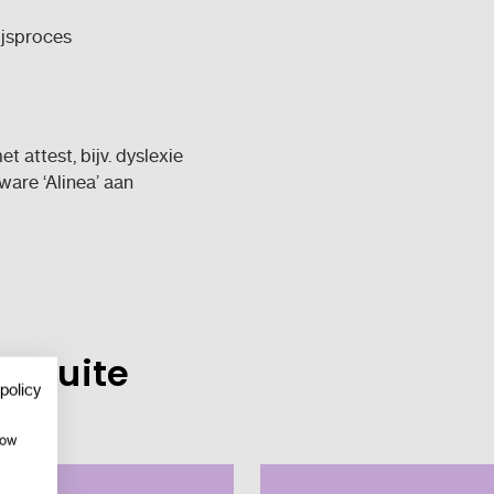
ijsproces
:
 attest, bijv. dyslexie
ware ‘Alinea’ aan
a Suite
policy
how