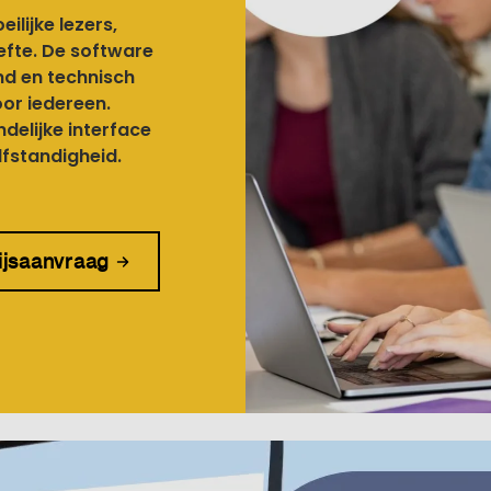
lijke lezers,
efte. De software
end en technisch
oor iedereen.
delijke interface
lfstandigheid.
ijsaanvraag