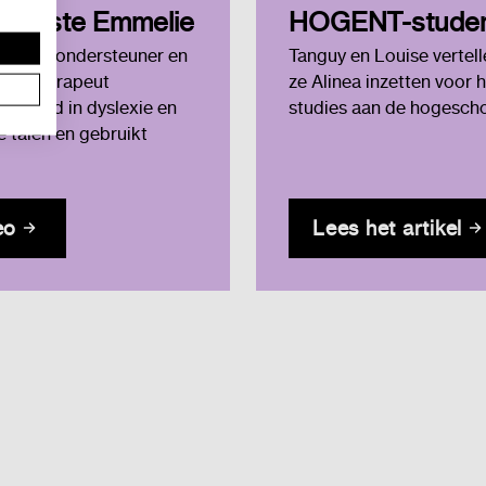
pediste Emmelie
HOGENT-stude
 is als ondersteuner en
Tanguy en Louise vertel
ndig therapeut
ze Alinea inzetten voor 
aliseerd in dyslexie en
studies aan de hogescho
 talen en gebruikt
eo
Lees het artikel