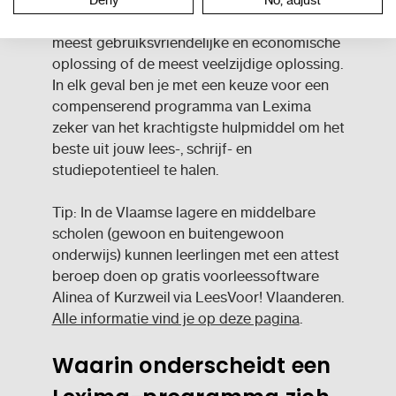
Deny
No, adjust
Het hangt er dus van af wat je wenst: de
meest gebruiksvriendelijke en economische
oplossing of de meest veelzijdige oplossing.
In elk geval ben je met een keuze voor een
compenserend programma van Lexima
zeker van het krachtigste hulpmiddel om het
beste uit jouw lees-, schrijf- en
studiepotentieel te halen.
Tip: In de Vlaamse lagere en middelbare
scholen (gewoon en buitengewoon
onderwijs) kunnen leerlingen met een attest
beroep doen op gratis voorleessoftware
Alinea of Kurzweil via LeesVoor! Vlaanderen.
Alle informatie vind je op deze pagina
.
Waarin onderscheidt een