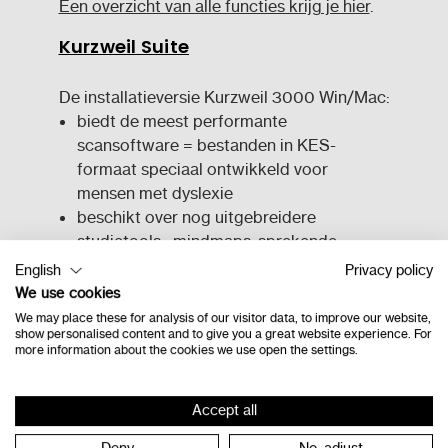
Een overzicht van alle functies krijg je hier
.
Kurzweil Suite
De installatieversie Kurzweil 3000 Win/Mac:
biedt de meest performante
scansoftware = bestanden in KES-
formaat speciaal ontwikkeld voor
mensen met dyslexie
beschikt over nog uitgebreidere
studietools : mindmaps, sprekende
rekenmachine, sjablonen voor
English
Privacy policy
schrijfopdrachten, kolomnotities
We use cookies
voetnoten, hyperlinks,…
We may place these for analysis of our visitor data, to improve our website,
show personalised content and to give you a great website experience. For
beschikt over een sterke aanpasbaarheid
more information about the cookies we use open the settings.
van de werkomgeving naar elk
leerlingniveau
Accept all
Een overzicht van alle functies krijg je hier
.