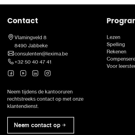
Contact
Progra
Lezen
Vlamingveld 8
Spelling
8490 Jabbeke
Rekenen
consulenten@lexima.be
Compenser
+32 50 40 47 41
Voor leerst
Neem tijdens de kantooruren
rechtstreeks contact op met onze
klantendienst.
Neem contact op