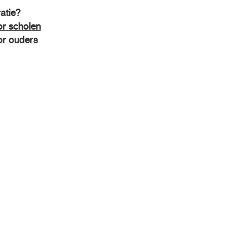
atie?
or scholen
or ouders