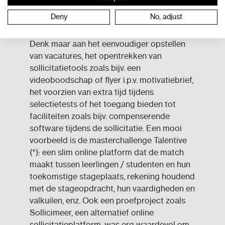
Deny
No, adjust
Er kan echter nog heel veel gedaan worden
om het speelveld voor iedereen te effenen.
Denk maar aan het eenvoudiger opstellen
van vacatures, het opentrekken van
sollicitatietools zoals bijv. een
videoboodschap of flyer i.p.v. motivatiebrief,
het voorzien van extra tijd tijdens
selectietests of het toegang bieden tot
faciliteiten zoals bijv. compenserende
software tijdens de sollicitatie. Een mooi
voorbeeld is de masterchallenge Talentive
(*): een slim online platform dat de match
maakt tussen leerlingen / studenten en hun
toekomstige stageplaats, rekening houdend
met de stageopdracht, hun vaardigheden en
valkuilen, enz. Ook een proefproject zoals
Sollicimeer, een alternatief online
sollicitatieplatform, was erg waardevol om