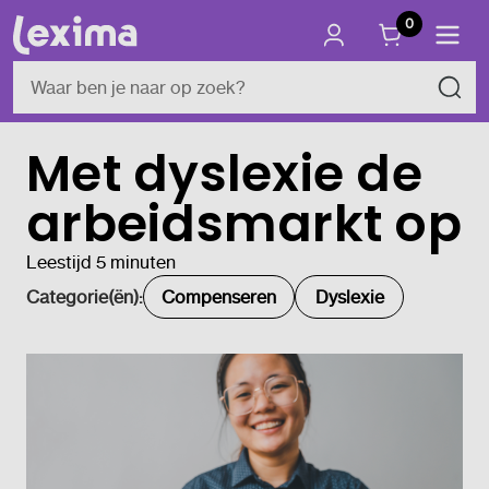
0
Met dyslexie de
arbeidsmarkt op
Leestijd 5 minuten
Categorie(ën):
Compenseren
Dyslexie