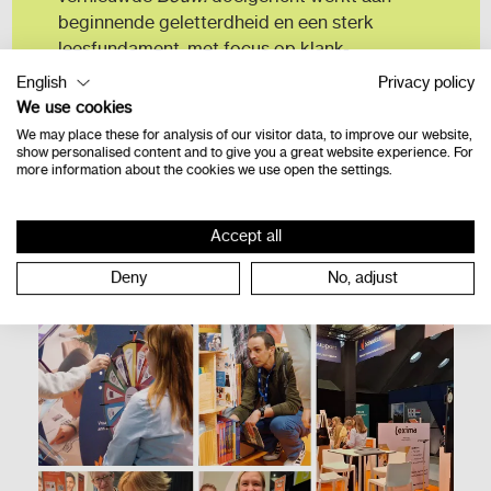
beginnende geletterdheid en een sterk
leesfundament, met focus op klank-
tekenkoppeling, fonemisch bewustzijn en
English
Privacy policy
duidelijke aansluiting bij de minimumdoelen.
We use cookies
We may place these for analysis of our visitor data, to improve our website,
show personalised content and to give you a great website experience. For
Naar het event
more information about the cookies we use open the settings.
Accept all
Deny
No, adjust