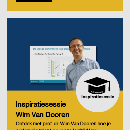
Inspiratiesessie
Wim Van Dooren
Ontdek met prof. dr. Wim Van Dooren hoe je