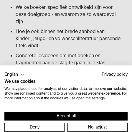
Welke boeken specifiek ontwikkeld zijn voor
deze doelgroep - en waarom ze zo waardevol
zijn
Hoe je ook binnen het brede aanbod van
kinder-, jeugd- en volwassenliteratuur passende
titels vindt
Concrete lesideeën om met boeken en
fragmenten aan de slag te gaan in je klas
Hoe je leesplezier inzet als hefboom voor
English
Privacy policy
taalontwikkeling en betrokkenheid
We use cookies
We may place these for analysis of our visitor data, to improve our website,
show personalised content and to give you a great website experience. For
more information about the cookies we use open the settings.
Over Ilona Plichart
Toon meer
Accept all
Ilona Plichart is gastspreker en bruggenbouwer
Deny
No, adjust