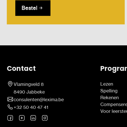
Bestel
Contact
Progra
Lezen
Vlamingveld 8
Spelling
8490 Jabbeke
Rekenen
consulenten@lexima.be
Compenser
+32 50 40 47 41
Voor leerst