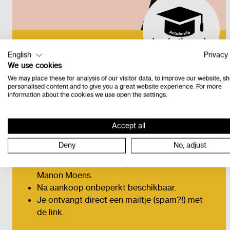
Inspiratiesessie
English
Privacy 
We use cookies
Maaike Loncke
We may place these for analysis of our visitor data, to improve our website, s
personalised content and to give you a great website experience. For more
Ontdek met dr. Maaike Loncke met welke extra
information about the cookies we use open the settings.
uitdagingen leerlingen met dyslexie bij het leren
van vreemde talen worden geconfronteerd —
boeiend voor leerkrachten, zorgcoördinatoren,
Accept all
beleidsondersteuners en therapeuten die met
Deny
No, adjust
scholen samenwerken.
Webinar van 2u, verzorgd door adviseur
Manon Moens.
Na aankoop onbeperkt beschikbaar.
Je ontvangt direct een mailtje (spam?!) met
de link.