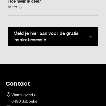
Hoe neem ik deel?
zorgleerkrachten, ondersteuners, begeleiders,
Meer
CLB-medewerkers, ... en therapeuten.
Je schrijft je via de knop 'Meld je aan' in voor de
online sessie(s) van jouw keuze. Je ontvangt
bevestiging van je inschrijving in je mailbox en
Meld je hier aan voor de gratis
bekomt enkele dagen voor de sessie de link om
deel te nemen. Na deelname bezorgen we je zowel
inspiratiesessie
de handouts als een korte enquête zodat wij ook
van jou kunnen leren en zo de sessies optimaal in
te richten.
Contact
Vlamingveld 8
8490 Jabbeke