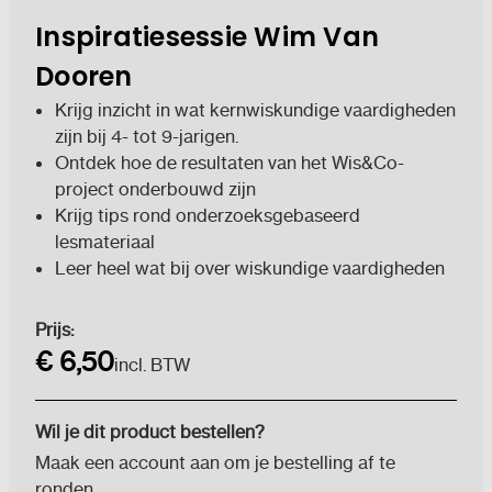
Inspiratiesessie Wim Van
Dooren
Krijg inzicht in wat kernwiskundige vaardigheden
zijn bij 4- tot 9-jarigen.
Ontdek hoe de resultaten van het Wis&Co-
project onderbouwd zijn
Krijg tips rond onderzoeksgebaseerd
lesmateriaal
Leer heel wat bij over wiskundige vaardigheden
Huidige
Prijs:
voorraad:
€ 6,50
incl. BTW
Wil je dit product bestellen?
Maak een account aan om je bestelling af te
ronden.