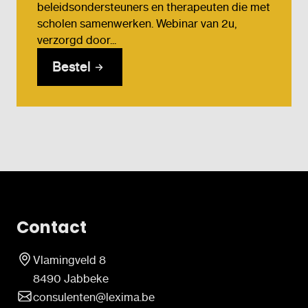
beleidsondersteuners en therapeuten die met
scholen samenwerken. Webinar van 2u,
verzorgd door...
Bestel
Contact
Vlamingveld 8
8490 Jabbeke
consulenten@lexima.be