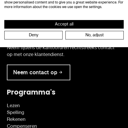
show personalised content and to give you a great website experience. For
8490 Jabbeke
more information about the cookies we use open the settings.
consulenten@lexima.be
+32 50 40 47 41
Accept all
Deny
No, adjust
Neem tijdens de kantooruren rechtstreeks contact
op met onze klantendienst.
Neem contact op
Programma's
Lezen
Spelling
Rekenen
Compenseren