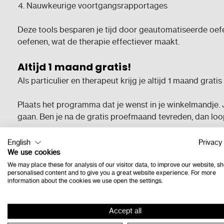
Nauwkeurige voortgangsrapportages
Deze tools besparen je tijd door geautomatiseerde oefe
oefenen, wat de therapie effectiever maakt.
Altijd 1 maand gratis!
Als particulier en therapeut krijg je altijd 1 maand grati
Plaats het programma dat je wenst in je winkelmandje. Je
gaan. Ben je na de gratis proefmaand tevreden, dan lo
Wil je stoppen?
Stuur dan een mail naar
consulenten@l
English
Privacy 
betaald abonnement.
We use cookies
We may place these for analysis of our visitor data, to improve our website, s
personalised content and to give you a great website experience. For more
Kies voor Lexima en boost je therapeutische impact!
information about the cookies we use open the settings.
Ook op zoek naar fysiek materiaal?
Accept all
Verken hier ons
aanbod van Uitgeverij Schoolsupport
me