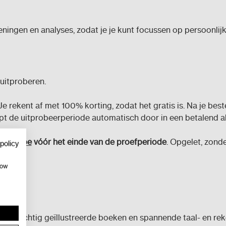
ningen en analyses, zodat je je kunt focussen op persoonlij
s uitproberen.
 rekent af met 100% korting, zodat het gratis is. Na je beste
opt de uitprobeerperiode automatisch door in een betalend 
exima.be
vóór het einde van de proefperiode
. Opgelet, zond
policy
how
t prachtig geïllustreerde boeken en spannende taal- en rek