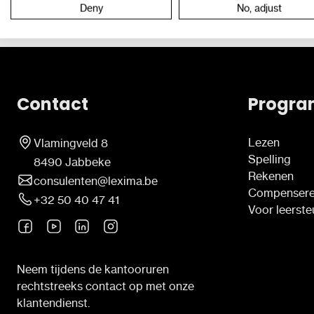
Deny
No, adjust
Contact
Progra
Lezen
Vlamingveld 8
Spelling
8490 Jabbeke
Rekenen
consulenten@lexima.be
Compenser
+32 50 40 47 41
Voor leerst
Neem tijdens de kantooruren
rechtstreeks contact op met onze
klantendienst.