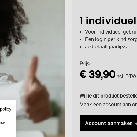
1 individue
Voor individueel gebrui
Een login per kind zor
Je betaalt jaarlijks.
Huidige
Prijs:
voorraad:
€ 39,90
incl. BTW
Wil je dit product bestell
Maak een account aan om 
policy
Account aanmaken
how