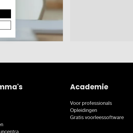
mma's
Academie
Voor professionals
Opleidingen
Gratis voorleessoftware
en
euncentra