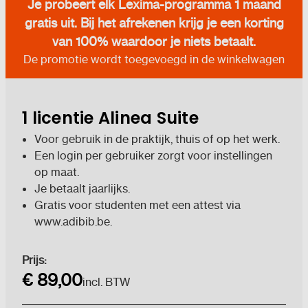
Je probeert elk Lexima-programma 1 maand
gratis uit. Bij het afrekenen krijg je een korting
van 100% waardoor je niets betaalt.
De promotie wordt toegevoegd in de winkelwagen
1 licentie Alinea Suite
Voor gebruik in de praktijk, thuis of op het werk.
Een login per gebruiker zorgt voor instellingen
op maat.
Je betaalt jaarlijks.
Gratis voor studenten met een attest via
www.adibib.be.
Huidige
Prijs:
voorraad:
€ 89,00
incl. BTW