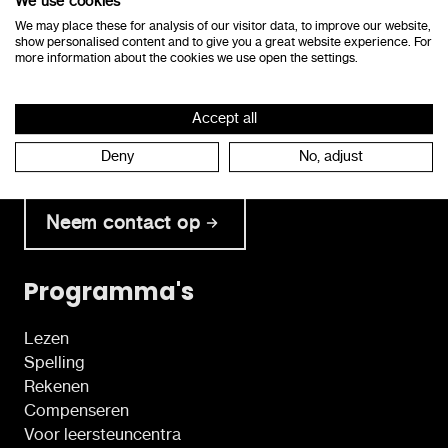
We use cookies
consulenten@lexima.be
We may place these for analysis of our visitor data, to improve our website,
+32 50 40 47 41
show personalised content and to give you a great website experience. For
more information about the cookies we use open the settings.
Accept all
Neem tijdens de kantooruren rechtstreeks contact
Deny
No, adjust
op met onze klantendienst.
Neem contact op
Programma's
Lezen
Spelling
Rekenen
Compenseren
Voor leersteuncentra