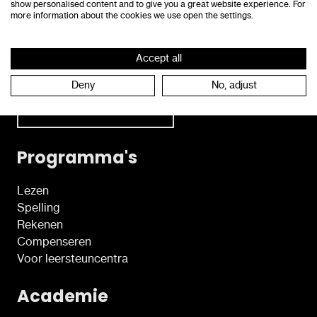
show personalised content and to give you a great website experience. For
more information about the cookies we use open the settings.
Neem tijdens de kantooruren rechtstreeks contact
Accept all
op met onze klantendienst.
Deny
No, adjust
Neem contact op
Programma's
Lezen
Spelling
Rekenen
Compenseren
Voor leersteuncentra
Academie