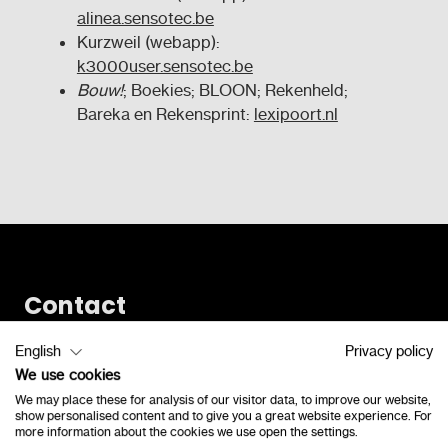
alinea.sensotec.be
Kurzweil (webapp):
k3000user.sensotec.be
Bouw!
; Boekies; BLOON; Rekenheld;
Bareka en Rekensprint:
lexipoort.nl
Contact
Vlamingveld 8
English
Privacy policy
We use cookies
8490 Jabbeke
We may place these for analysis of our visitor data, to improve our website,
consulenten@lexima.be
show personalised content and to give you a great website experience. For
more information about the cookies we use open the settings.
+32 50 40 47 41