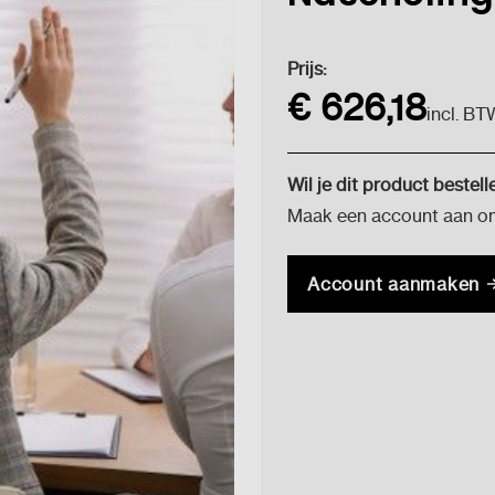
Huidige
Prijs:
voorraad:
€ 626,18
incl. BT
Wil je dit product bestell
Maak een account aan om 
Account aanmaken