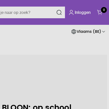
0
Inloggen
Vlaams (BE)
 BLOON: op school