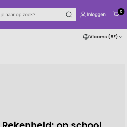
0
Inloggen
Vlaams (BE)
 Rekenheld: op school