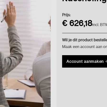
Huidige
Prijs:
voorraad:
€ 626,18
incl. BT
Wil je dit product bestell
Maak een account aan om 
Account aanmaken