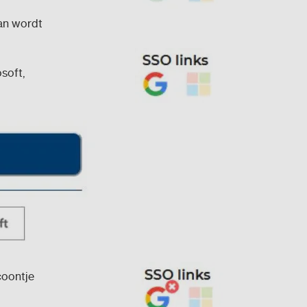
dan wordt
soft,
coontje