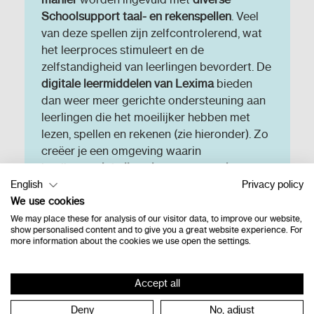
Schoolsupport taal- en rekenspellen
. Veel
van deze spellen zijn zelfcontrolerend, wat
het leerproces stimuleert en de
zelfstandigheid van leerlingen bevordert. De
digitale leermiddelen van Lexima
bieden
dan weer meer gerichte ondersteuning aan
leerlingen die het moeilijker hebben met
lezen, spellen en rekenen (zie hieronder). Zo
creëer je een omgeving waarin
leerlingen
niet alleen leren, maar ook
enthousiast
raken!
English
Privacy policy
We use cookies
We may place these for analysis of our visitor data, to improve our website,
show personalised content and to give you a great website experience. For
more information about the cookies we use open the settings.
In het
secundair onderwijs
ligt de nadruk op
Accept all
een betere aansluiting bij de arbeidsmarkt,
Deny
No, adjust
vooral in het beroeps- en technisch