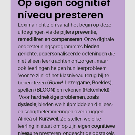
Op eigen cognitief
niveau presteren
Lexima richt zich vanaf het begin op deze
uitdagingen via de
pijlers preventie,
remediëren en compenseren
. Onze digitale
ondersteuningsprogramma's
bieden
gerichte, gepersonaliseerde oefeningen
die
niet alleen leerkrachten ontzorgen, maar
ook leerlingen helpen hun leerprobleem
‘voor te zijn’ of het klasniveau terug bij te
benen: lezen (
Bouw!
,
Lezergame
,
Boekies
),
spellen (
BLOON
) en rekenen (
Rekenheld
).
Voor
hardnekkige problemen, zoals
dyslexie
, bieden we hulpmiddelen die lees-
en schrijfbelemmeringen overbruggen:
Alinea
of
Kurzweil
. Zo stellen we elke
leerling in staat om op zijn
eigen cognitieve
niveau
te presteren, ongeacht de obstakels.