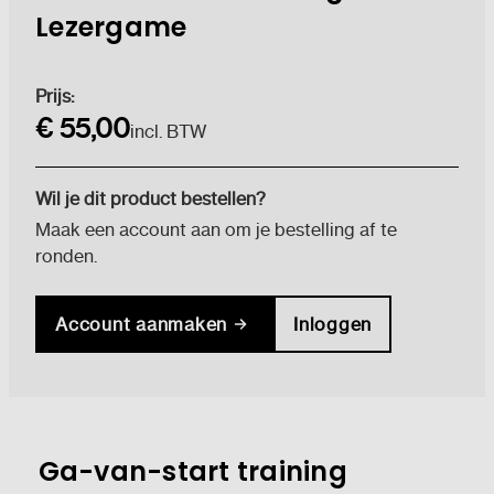
Lezergame
Huidige
Prijs:
voorraad:
€ 55,00
incl. BTW
Wil je dit product bestellen?
Maak een account aan om je bestelling af te
ronden.
Account aanmaken
Inloggen
Ga-van-start training