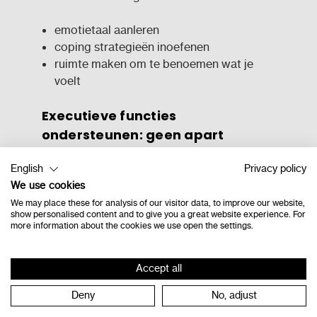
emotietaal aanleren
coping strategieën inoefenen
ruimte maken om te benoemen wat je
voelt
Executieve functies
ondersteunen: geen apart
programma nodig
English
Privacy policy
Binnen het Odisee onderzoeksproject
Zet je
We use cookies
EF
‑
bril op
(
https://www.ef-bril.be/
) werd
We may place these for analysis of our visitor data, to improve our website,
bewust
niet gekozen voor geïsoleerde
show personalised content and to give you a great website experience. For
oefenprogramma’s
. Onderzoek toont dat de
more information about the cookies we use open the settings.
impact veel groter is wanneer het gericht
ondersteunen van EF
geïntegreerd worden
Accept all
in de dagelijkse klaswerking
.
Deny
No, adjust
Er zijn drie belangrijke pijlers: