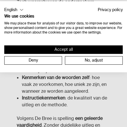
Toch waarschuwen de onderzoekers:
spelling is géén automatisch bijproduct van
English
Privacy policy
lezen
. Het verdient specifieke en
We use cookies
systematische aandacht.
We may place these for analysis of our visitor data, to improve our website,
show personalised content and to give you a great website experience. For
more information about the cookies we use open the settings.
Factoren die helpen
Hoe goed een kind kan spellen hangt af van
Accept all
drie soorten kenmerken:
Deny
No, adjust
Kennis van het kind
: uitspraak, betekenis
en schrijfwijze van woorden.
Kenmerken van de woorden zelf
: hoe
vaak ze voorkomen, hoe uniek ze zijn, en
wanneer ze worden aangeleerd.
Instructiekenmerken
: de kwaliteit van de
uitleg en de methode.
Volgens De Bree is spelling
een geleerde
vaardigheid
. Zonder duidelijke uitleg en