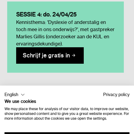
SESSIE 4: do. 24/04/25
Kennisthema: 'Dyslexie of anderstalig en
toch mee in ons onderwijs?', met gastpreker
Marlies Gillis (onderzoeker aan de KUL en
ervaringsdekundige).
Schrijf je gratis in
Meer informatie
English
Privacy policy
We use cookies
Lexima en
Schoolsupport
bundelen
We may place these for analysis of our visitor data, to improve our website,
show personalised content and to give you a great website experience. For
krachten voor de inspiratiesessies van
more information about the cookies we use open the settings.
2025
om onderwijsprofessionals te
inspireren en te versterken in hun expertise.