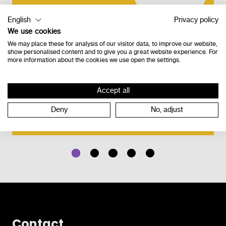
Online nascholing
English
Privacy policy
eXaMode: 12
We use cookies
deelnemers
We may place these for analysis of our visitor data, to improve our website,
show personalised content and to give you a great website experience. For
more information about the cookies we use open the settings.
Nascholing op maat - eXaMode - max 12
deelnemers - 60 min - excl. Verplaatsing
(online)
Accept all
Bestel
Deny
No, adjust
Contact