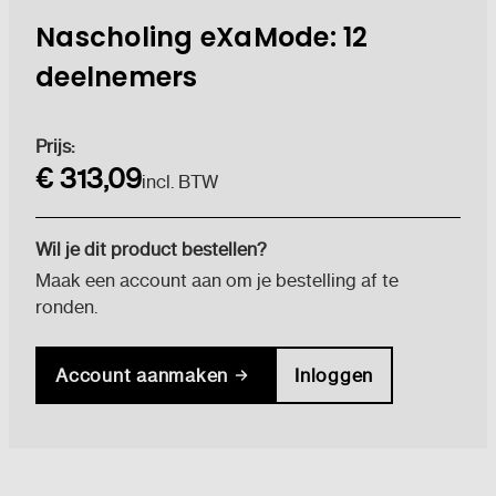
Nascholing eXaMode: 12
deelnemers
Huidige
Prijs:
voorraad:
€ 313,09
incl. BTW
Wil je dit product bestellen?
Maak een account aan om je bestelling af te
ronden.
Account aanmaken
Inloggen