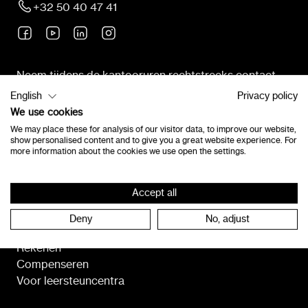
+32 50 40 47 41
Neem tijdens de kantooruren rechtstreeks contact
op met onze klantendienst.
English
Privacy policy
We use cookies
We may place these for analysis of our visitor data, to improve our website,
Neem contact op
show personalised content and to give you a great website experience. For
more information about the cookies we use open the settings.
Programma's
Accept all
Lezen
Deny
No, adjust
Spelling
Rekenen
Compenseren
Voor leersteuncentra