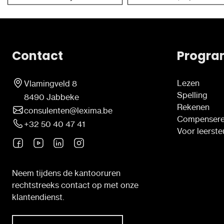
Contact
Progra
Lezen
Vlamingveld 8
Spelling
8490 Jabbeke
Rekenen
consulenten@lexima.be
Compenser
+32 50 40 47 41
Voor leerst
Neem tijdens de kantooruren
rechtstreeks contact op met onze
klantendienst.