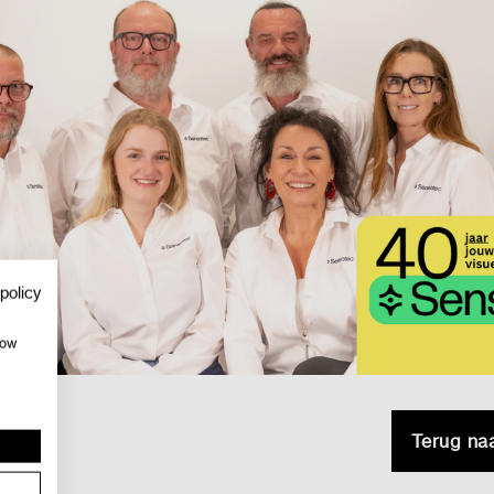
policy
how
Terug na