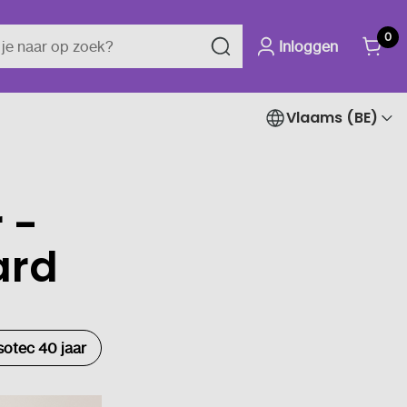
0
Inloggen
Vlaams (BE)
 -
ard
otec 40 jaar