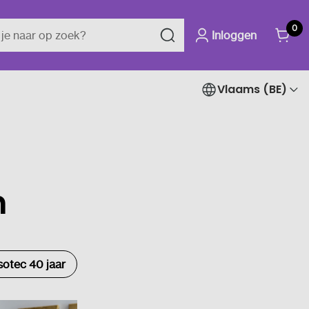
0
Inloggen
Vlaams (BE)
n
otec 40 jaar