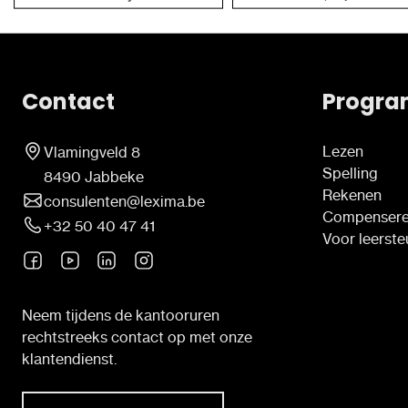
Contact
Progra
Lezen
Vlamingveld 8
Spelling
8490 Jabbeke
Rekenen
consulenten@lexima.be
Compenser
+32 50 40 47 41
Voor leerst
Neem tijdens de kantooruren
rechtstreeks contact op met onze
klantendienst.