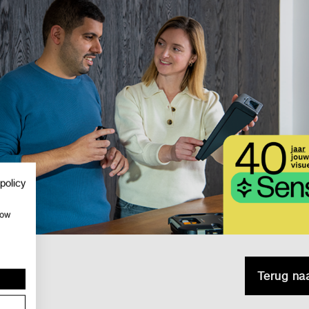
policy
how
Terug na