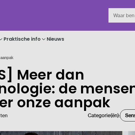
Praktische info
Nieuws
 aanpak
S] Meer dan
nologie: de mense
er onze aanpak
uten
Categorie(ën):
Sens