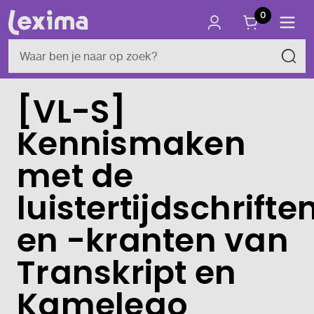
0
[VL-S]
Kennismaken
met de
luistertijdschrifte
en -kranten van
Transkript en
Kamelego