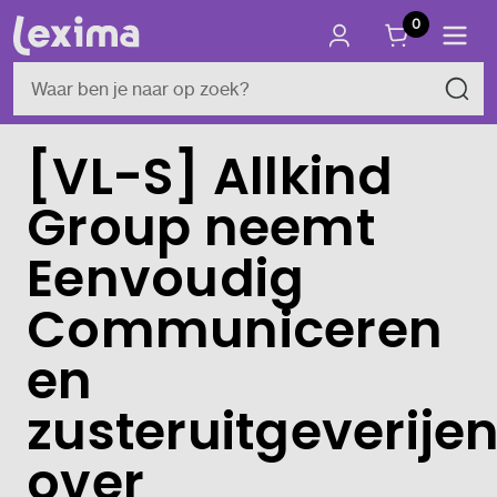
0
[VL-S] Allkind
Group neemt
Eenvoudig
Communiceren
en
zusteruitgeverije
over