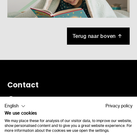
Terug naar boven
Contact
Vlamingveld 8
English
Privacy policy
8490 Jabbeke
We use cookies
consulenten@lexima.be
We may place these for analysis of our visitor data, to improve our website,
+32 50 40 47 41
show personalised content and to give you a great website experience. For
more information about the cookies we use open the settings.