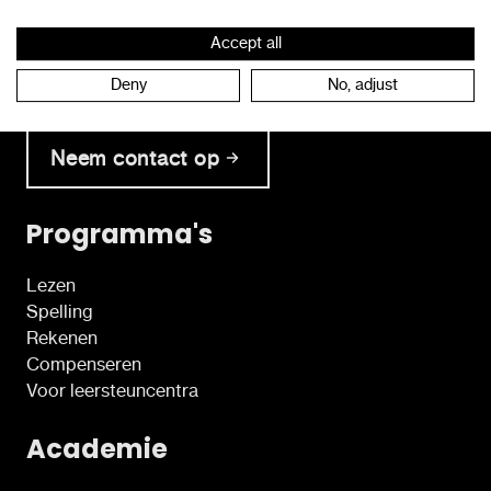
Accept all
Neem tijdens de kantooruren rechtstreeks contact
Deny
No, adjust
op met onze klantendienst.
Neem contact op
Programma's
Lezen
Spelling
Rekenen
Compenseren
Voor leersteuncentra
Academie