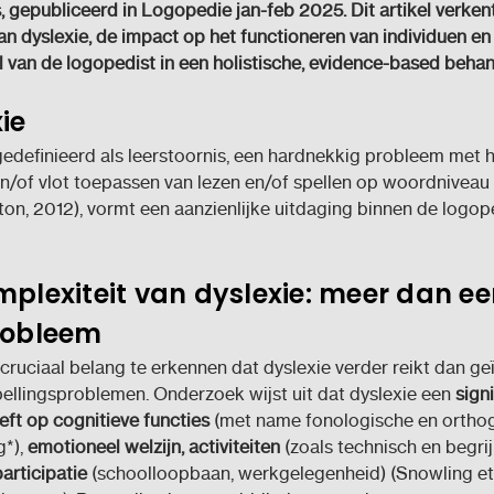
gepubliceerd in Logopedie jan-feb 2025. Dit artikel verken
an dyslexie, de impact op het functioneren van individuen en
ol van de logopedist in een holistische, evidence-based behan
ie
gedefinieerd als leerstoornis, een hardnekkig probleem met 
n/of vlot toepassen van lezen en/of spellen op woordniveau
on, 2012), vormt een aanzienlijke uitdaging binnen de logo
plexiteit van dyslexie: meer dan e
robleem
 cruciaal belang te erkennen dat dyslexie verder reikt dan ge
pellingsproblemen. Onderzoek wijst uit dat dyslexie een
signi
eft op cognitieve functies
(met name fonologische en orthog
*),
emotioneel welzijn, activiteiten
(zoals technisch en begri
articipatie
(schoolloopbaan, werkgelegenheid) (Snowling et 