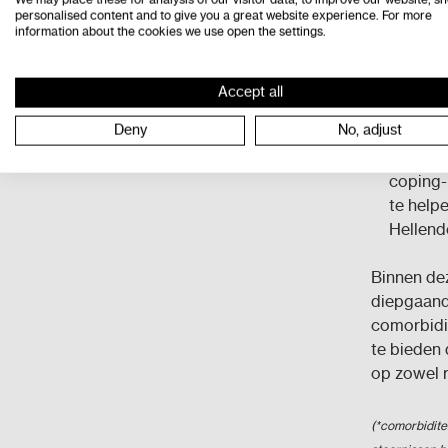
die dez
personalised content and to give you a great website experience. For more
information about the cookies we use open the settings.
leesvaar
Compen
van ond
Accept all
spellin
Deny
No, adjust
particip
Psychos
coping-
te help
Hellend
Binnen dez
diepgaand
comorbidit
te bieden 
op zowel 
(*comorbidite