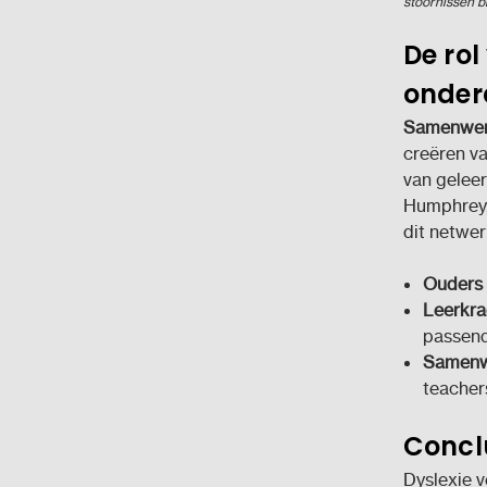
stoornissen b
De ro
onderd
Samenwerk
creëren v
van geleer
Humphrey, 
dit netwerk
Ouders 
Leerkra
passend
Samenw
teacher
Concl
Dyslexie v