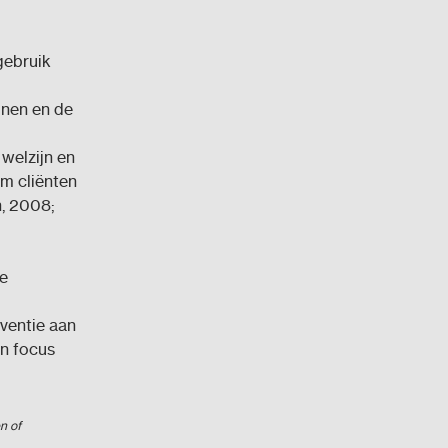
gebruik
unen en de
welzijn en
m cliënten
, 2008;
de
rventie aan
en focus
n of