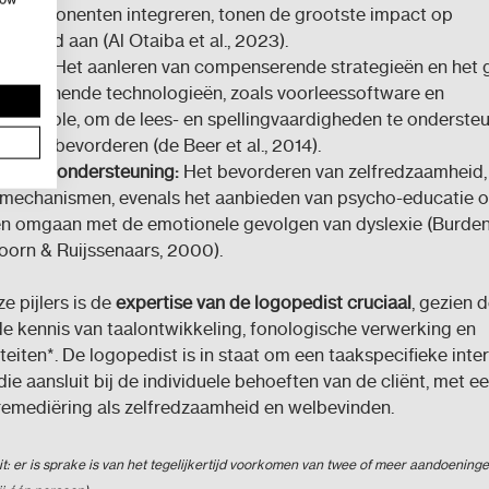
e componenten integreren, tonen de grootste impact op
digheid aan (Al Otaiba et al., 2023).
satie:
Het aanleren van compenserende strategieën en het 
ersteunende technologieën, zoals voorleessoftware en
gscontrole, om de lees- en spellingvaardigheden te onderste
atie te bevorderen (de Beer et al., 2014).
ociale ondersteuning:
Het bevorderen van zelfredzaamheid, 
mechanismen, evenals het aanbieden van psycho-educatie o
en omgaan met de emotionele gevolgen van dyslexie (Burden
oorn & Ruijssenaars, 2000).
e pijlers is de
expertise van de logopedist cruciaal
, gezien 
e kennis van taalontwikkeling, fonologische verwerking en
eiten*. De logopedist is in staat om een taakspecifieke inte
die aansluit bij de individuele behoeften van de cliënt, met e
remediëring als zelfredzaamheid en welbevinden.
it: er is sprake is van het tegelijkertijd voorkomen van twee of meer aandoeninge