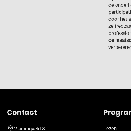
de onderl
participat
door het a
zelfredza
professio
de maatsch
verbeteren
Contact
Progra
Lezen
Vlamingveld 8