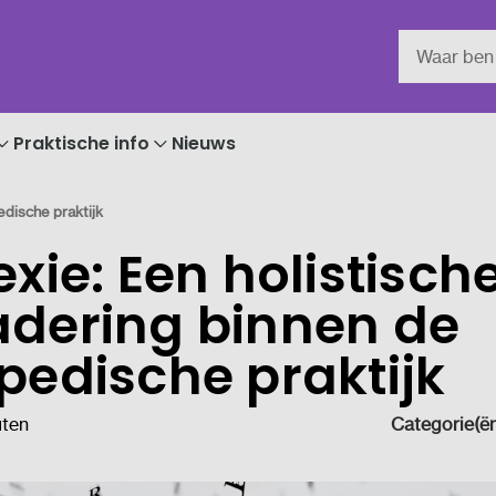
Praktische info
Nieuws
edische praktijk
exie: Een holistisch
dering binnen de
pedische praktijk
uten
Categorie(ën