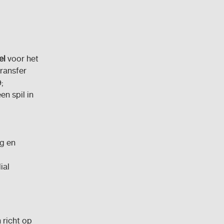
el
voor het
ransfer
;
n spil in
ng en
ial
 richt op