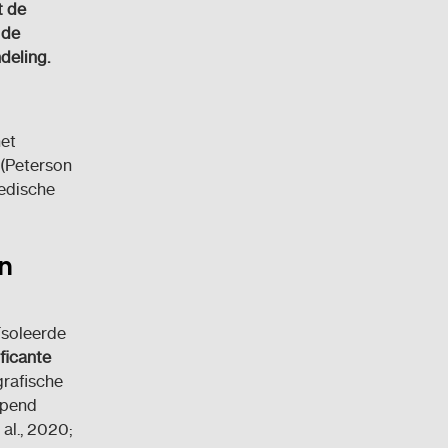
t de
 de
deling.
het
 (Peterson
pedische
en
ïsoleerde
ficante
rafische
jpend
al., 2020;