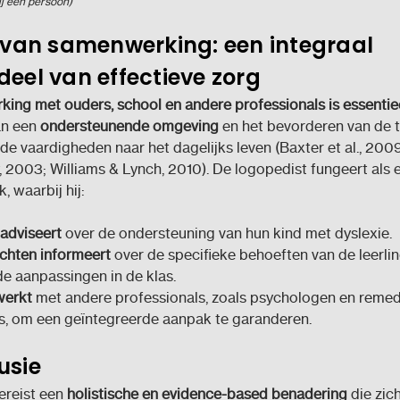
ij één persoon)
l van samenwerking: een integraal
eel van effectieve zorg
ing met ouders, school en andere professionals is essentie
an een
ondersteunende omgeving
en het bevorderen van de t
de vaardigheden naar het dagelijks leven (Baxter et al., 2009
2003; Williams & Lynch, 2010). De logopedist fungeert als ee
, waarbij hij:
adviseert
over de ondersteuning van hun kind met dyslexie.
chten informeert
over de specifieke behoeften van de leerli
e aanpassingen in de klas.
erkt
met andere professionals, zoals psychologen en remed
s, om een geïntegreerde aanpak te garanderen.
usie
ereist een
holistische en evidence-based benadering
die zich