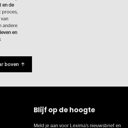
t en de
t proces,
 van
n andere
 leven en
k
ar boven
Blijf op de hoogte
Meld je aan voor Lexima’s nieuwsbrief en