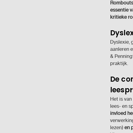
Rombouts, 
essentie v
kritieke r
Dyslex
Dyslexie, 
aanleren e
& Penningt
praktijk.
De com
leesp
Het is van
lees- en s
invloed he
verwerking
lezen)
en p