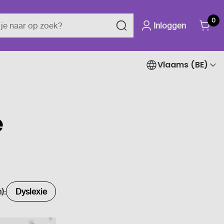
0
Inloggen
Vlaams (BE)
e
):
Dyslexie