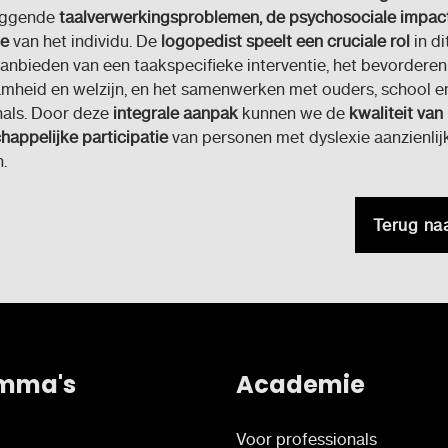
iggende
taalverwerkingsproblemen, de psychosociale impac
ie
van het individu. De
logopedist speelt een cruciale rol
in di
anbieden van een taakspecifieke interventie, het bevorderen
amheid en welzijn, en het samenwerken met ouders, school e
nals. Door deze
integrale aanpak
kunnen we de
kwaliteit van
appelijke participatie
van personen met dyslexie aanzienlij
.
Terug na
mma's
Academie
Voor professionals