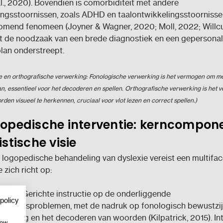
al., 2020). Bovendien is comorbiditeit met andere
ingsstoornissen, zoals ADHD en taalontwikkelingsstoornisse
mend fenomeen (Joyner & Wagner, 2020; Moll, 2022; Willcutt
t de noodzaak van een brede diagnostiek en een gepersonal
lan onderstreept.
e en orthografische verwerking: Fonologische verwerking is het vermogen om me
an, essentieel voor het decoderen en spellen. Orthografische verwerking is het
rden visueel te herkennen, cruciaal voor vlot lezen en correct spellen.)
gopedische interventie: kerncompon
istische visie
 logopedische behandeling van dyslexie vereist een multifa
 zich richt op:
ring:
Gerichte instructie op de onderliggende
policy
werkingsproblemen, met de nadruk op fonologisch bewustzijn
ppeling en het decoderen van woorden (Kilpatrick, 2015). In
how