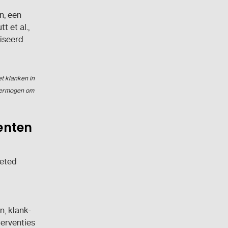
n, een
 et al.,
iseerd
t klanken in
 vermogen om
enten
ceted
, klank-
terventies