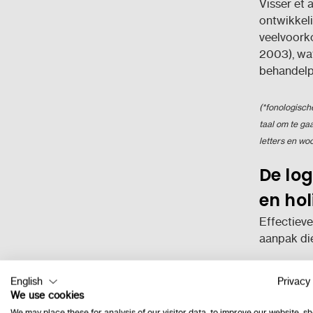
Visser et 
ontwikkel
veelvoorko
2003), wa
behandelp
(*fonologisch
taal om te ga
letters en woo
De lo
en hol
Effectieve
aanpak die
Remedië
English
Privacy 
taalver
We use cookies
tekenko
We may place these for analysis of our visitor data, to improve our website, s