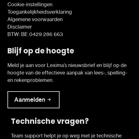
onvoldoende oefeningen heeft om tot
Cookie-instellingen
automatisatie te komen. Martine Ceyssens
Toegankelijkheidsverklaring
is bedenker en auteur van Lezergame, een
Algemene voorwaarden
methodeonafhankelijk programma. Zij
Disclaimer
verkent in haar lezing de mogelijkheden die
BTW: BE 0429 286 663
de oefenmappen, leesboekjes en educatieve
game bieden in de begeleiding van kinderen
Blijf op de hoogte
met dyslexie.
Meld je aan voor Lexima’s nieuwsbrief en blijf op de
hoogte van de effectieve aanpak van lees-, spelling-
en rekenproblemen.
Aanmelden
Technische vragen?
Team support helpt je op weg met je technische
20u35: Korte demonstratie van en