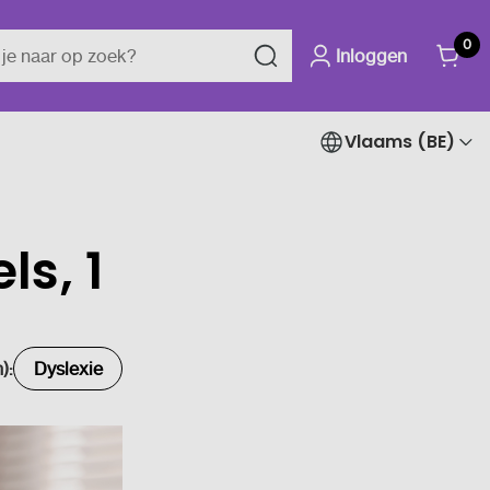
0
Inloggen
Vlaams (BE)
ls, 1
):
Dyslexie