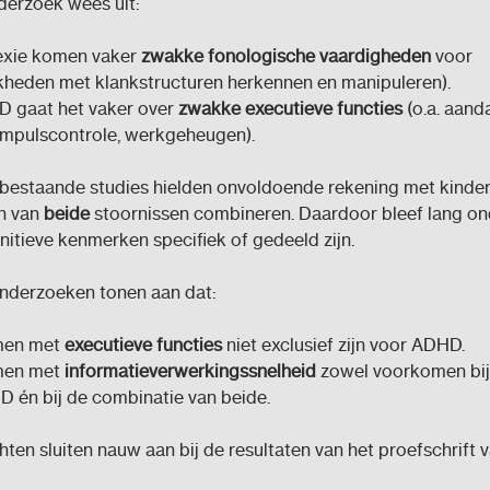
derzoek wees uit:
lexie komen vaker
zwakke fonologische vaardigheden
voor
jkheden met klankstructuren herkennen en manipuleren).
D gaat het vaker over
zwakke executieve functies
(o.a. aand
 impulscontrole, werkgeheugen).
 bestaande studies hielden onvoldoende rekening met kinder
n van
beide
stoornissen combineren. Daardoor bleef lang ond
itieve kenmerken specifiek of gedeeld zijn.
nderzoeken tonen aan dat:
men met
executieve functies
niet exclusief zijn voor ADHD.
men met
informatieverwerkingssnelheid
zowel voorkomen bij
D én bij de combinatie van beide.
hten sluiten nauw aan bij de resultaten van het proefschrift v