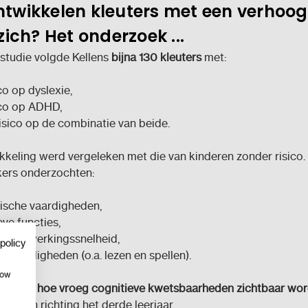
ntwikkelen kleuters met een verhoo
 zich?
Het onderzoek ...
studie volgde Kellens
bijna 130 kleuters
met:
co op dyslexie,
ico op ADHD,
risico op de combinatie van beide.
keling werd vergeleken met die van kinderen zonder risico.
ers onderzochten:
ische vaardigheden,
eve functies,
tieverwerkingssnelheid,
policy
 vaardigheden (o.a. lezen en spellen).
how
 nagaan
hoe vroeg cognitieve kwetsbaarheden zichtbaar wo
olueren richting het derde leerjaar.