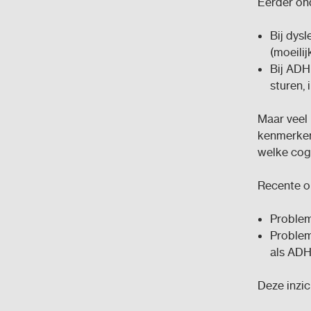
Eerder on
Bij dys
(moeili
Bij ADH
sturen,
Maar veel
kenmerke
welke cogn
Recente o
Proble
Proble
als ADH
Deze inzic