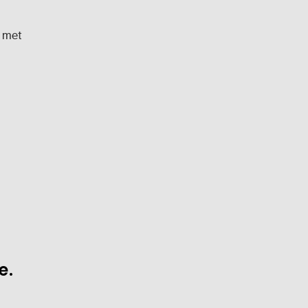
l met
e.