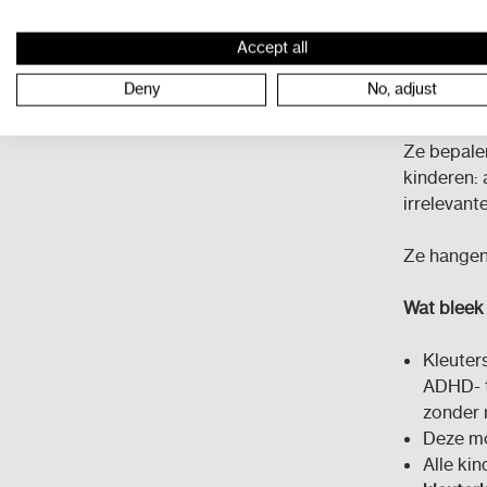
Execut
Accept all
kwets
Deny
No, adjust
Executieve
Ze bepale
kinderen:
irrelevant
Ze hangen
Wat bleek
Kleuter
ADHD- 
zonder 
Deze mo
Alle ki