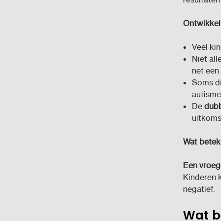
Ontwikkeli
Veel ki
Niet al
net een
Soms du
autisme
De
dubb
uitkomst
Wat betek
Een vroeg
Kinderen k
negatief.
Wat be