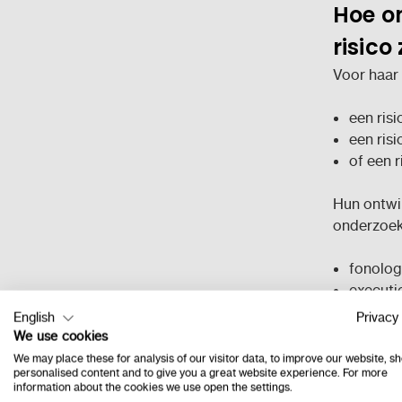
Hoe o
risico
Voor haar 
een risi
een ris
of een 
Hun ontwik
onderzoek
fonolog
executi
informa
English
Privacy 
schoolse
We use cookies
We may place these for analysis of our visitor data, to improve our website, s
personalised content and to give you a great website experience. For more
Het doel:
information about the cookies we use open the settings.
hoe die ev