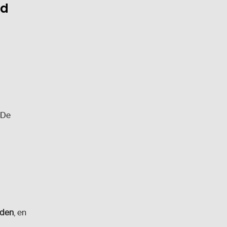
gd
 De
rden
, en