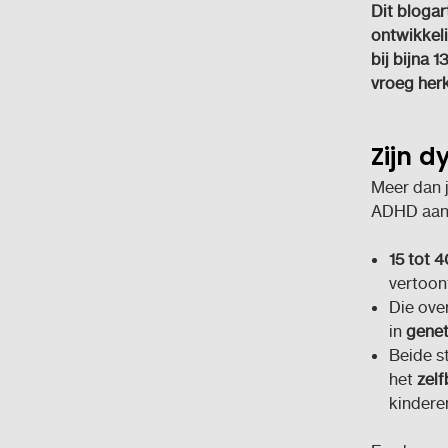
Dit blogar
ontwikkeli
bij bijna 
vroeg herk
Zijn d
Meer dan j
ADHD aand
15 tot 
vertoon
Die ove
in
genet
Beide s
het
zelf
kindere