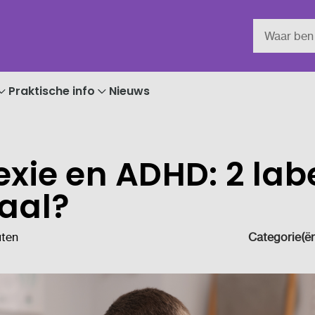
Praktische info
Nieuws
exie en ADHD: 2 labe
aal?
uten
Categorie(ën