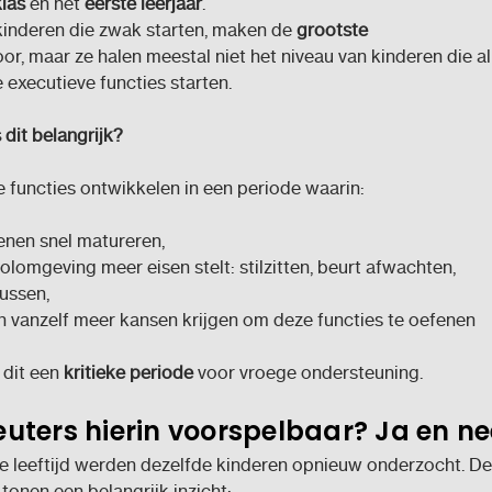
klas
en het
eerste leerjaar
.
kinderen die zwak starten, maken de
grootste
or, maar ze halen meestal niet het niveau van kinderen die a
 executieve functies starten.
dit belangrijk?
 functies ontwikkelen in een periode waarin:
enen snel matureren,
olomgeving meer eisen stelt: stilzitten, beurt afwachten,
ussen,
n vanzelf meer kansen krijgen om deze functies te oefenen
 dit een
kritieke periode
voor vroege ondersteuning.
leuters
hierin
voorspelbaar? Ja en ne
e leeftijd werden dezelfde kinderen opnieuw onderzocht. De
 tonen een belangrijk inzicht: