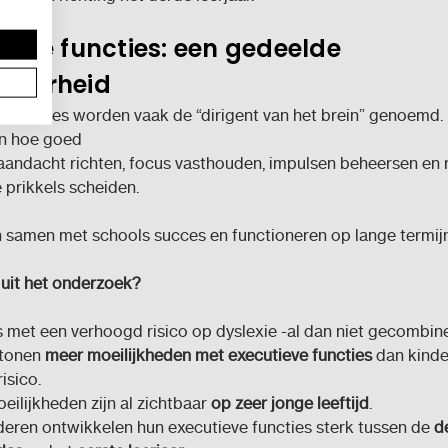
ieve functies: een gedeelde
baarheid
 functies worden vaak de “dirigent van het brein” genoemd.
n hoe goed
aandacht richten,
focus vasthouden,
impulsen beheersen en
e prikkels scheiden.
 samen met schools succes en functioneren op lange termijn
 uit het onderzoek?
s met een verhoogd risico op dyslexie -al dan niet gecombi
tonen
meer moeilijkheden met executieve functies
dan kinde
risico.
eilijkheden zijn al zichtbaar
op zeer jonge leeftijd
.
nderen ontwikkelen hun executieve functies sterk tussen de
d