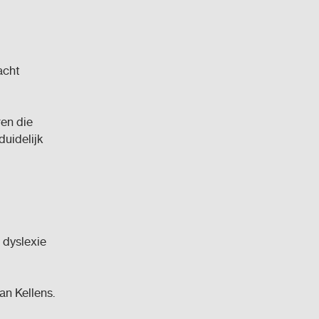
acht
en die
uidelijk
 dyslexie
an Kellens.