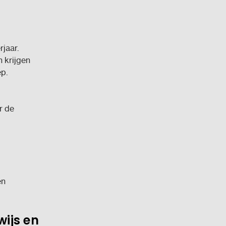
rjaar.
n krijgen
ep.
r de
én
wijs en