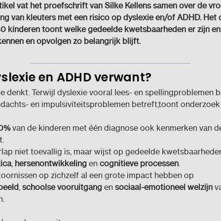
tikel vat het proefschrift van Silke Kellens samen over de vr
ng van kleuters met een risico op dyslexie en/of ADHD. Het
130 kinderen toont welke gedeelde kwetsbaarheden er zijn 
ennen en opvolgen zo belangrijk blijft.
yslexie en
ADHD verwant
?
e denkt. Terwijl dyslexie vooral lees- en spellingproblemen b
achts- en impulsiviteitsproblemen betreft,
toont onderzoek 
40%
van de kinderen met één diagnose ook kenmerken van d
t.
rlap niet toevallig is, maar wijst op gedeelde kwetsbaarhede
ica
,
hersenontwikkeling
en
cognitieve processen
.
toornissen op zichzelf al een grote impact hebben op
beeld
,
schoolse vooruitgang
en
sociaal-emotioneel welzijn
v
n.