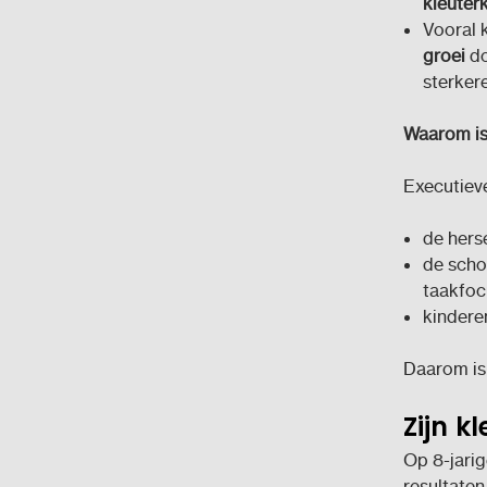
kleuter
Vooral 
groei
do
sterkere
Waarom is 
Executieve
de hers
de scho
taakfoc
kindere
Daarom is
Zijn k
Op 8-jarig
resultaten