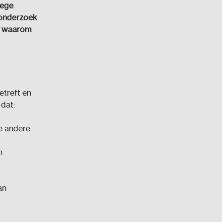
oege
 onderzoek
en waarom
etreft en
dat:
e andere
n
an