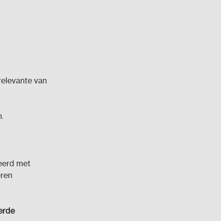
relevante van
.
neerd met
ren
erde