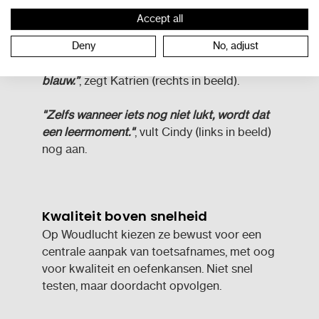
“De steentjes dansen wanneer leerlingen
Accept all
voor het eerst naar hun muurtje kijken nadat
ze het gemaakt hebben. Steentjes kleuren
Deny
No, adjust
dan groen (met of zonder ster), grijs of
blauw.”
, zegt Katrien (rechts in beeld).
"Zelfs wanneer iets nog niet lukt, wordt dat
een leermoment."
, vult Cindy (links in beeld)
nog aan.
Kwaliteit boven snelheid
Op Woudlucht kiezen ze bewust voor een
centrale aanpak van toetsafnames, met oog
voor kwaliteit en oefenkansen. Niet snel
testen, maar doordacht opvolgen.