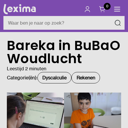
0
Bareka in BuBaO
Woudlucht
Leestijd 2 minuten
Categorie(ën):
Dyscalculie
Rekenen