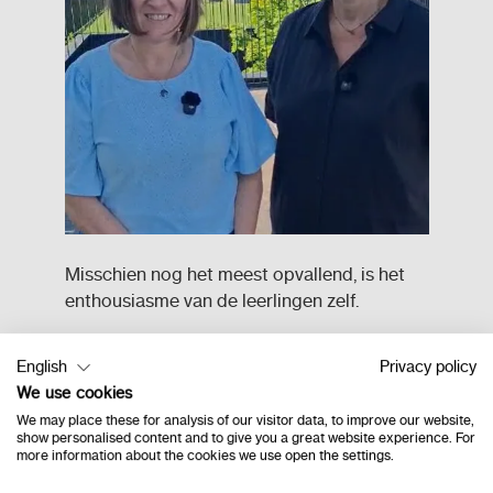
Misschien nog het meest opvallend, is het
enthousiasme van de leerlingen zelf.
Ze kijken uit naar toetsmomenten en zien
English
Privacy policy
hun vooruitgang letterlijk groeien op hun
We use cookies
rekenmuur. Elk groen “steentje” telt. Elk
We may place these for analysis of our visitor data, to improve our website,
succesje wordt zichtbaar. En dat doet iets
show personalised content and to give you a great website experience. For
more information about the cookies we use open the settings.
met hun motivatie en zelfvertrouwen.