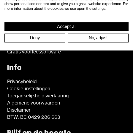
Compenseren
show personalised content and to give you a great website experience. For
Voor leersteuncentra
more information about the cookies we use open the settings.
Academie
Accept all
Voor professionals
Deny
No, adjust
Opleidingen
Gratis voorleessoftware
Info
Privacybeleid
Cookie-instellingen
Toegankelijkheidsverklaring
Algemene voorwaarden
Disclaimer
BTW: BE 0429 286 663
Blijf op de hoogte