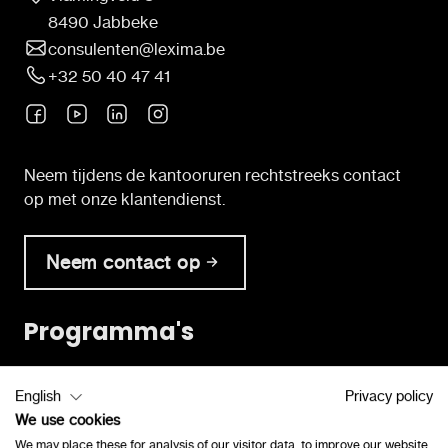
8490 Jabbeke
consulenten@lexima.be
+32 50 40 47 41
Neem tijdens de kantooruren rechtstreeks contact
op met onze klantendienst.
Neem contact op
Programma's
Lezen
English
Privacy policy
Spelling
We use cookies
Rekenen
We may place these for analysis of our visitor data, to improve our website,