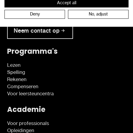
Accept all
Neem tijdens de kantooruren rechtstreeks contact
op met onze klantendienst.
Deny
No, adjust
Neem contact op
Programma's
Lezen
Spelling
Rekenen
Compenseren
Voor leersteuncentra
Academie
Voor professionals
Opleidingen