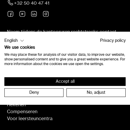
+32 50 40 47 41
Neem tijdens de kantooruren rechtstreeks contact
op met onze klantendienst.
English
Privacy policy
We use cookies
We may place these for analysis of our visitor data, to improve our website,
Neem contact op
show personalised content and to give you a great website experience. For
more information about the cookies we use open the settings.
Programma's
Accept all
Lezen
Deny
No, adjust
Spelling
Rekenen
Compenseren
Voor leersteuncentra