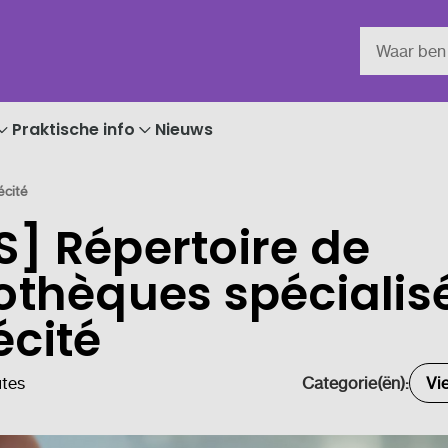
Praktische info
Nieuws
écité
S] Répertoire de
iothèques spécialis
écité
utes
Categorie(ën):
Vi