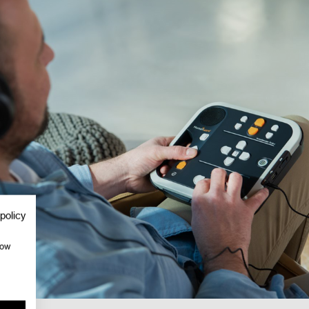
policy
how