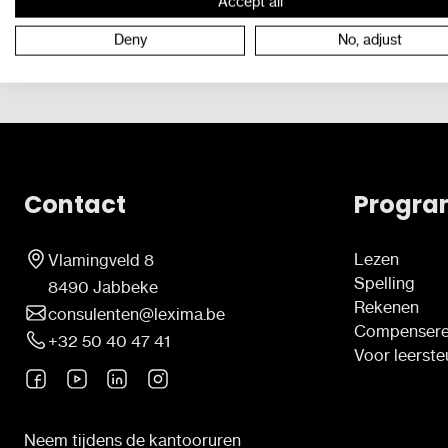
Accept all
Deny
No, adjust
Contact
Progra
Lezen
Vlamingveld 8
Spelling
8490 Jabbeke
Rekenen
consulenten@lexima.be
Compenser
+32 50 40 47 41
Voor leerst
Neem tijdens de kantooruren