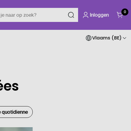
0
Inloggen
Vlaams (BE)
ées
e quotidienne