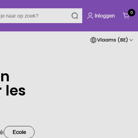
0
Inloggen
Vlaams (BE)
un
 les
):
Ecole