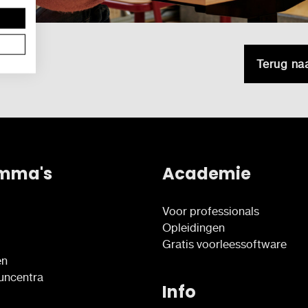
Terug na
mma's
Academie
Voor professionals
Opleidingen
Gratis voorleessoftware
en
euncentra
Info