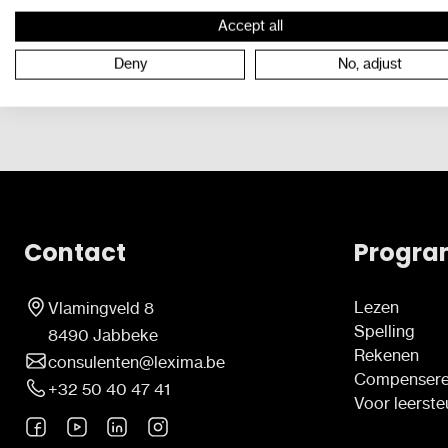
Accept all
Deny
No, adjust
Contact
Progra
Lezen
Vlamingveld 8
Spelling
8490 Jabbeke
Rekenen
consulenten@lexima.be
Compenser
+32 50 40 47 41
Voor leerst