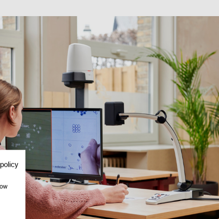
policy
how