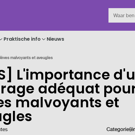
Praktische info
Nieuws
élèves malvoyants et aveugles
S] L'importance d'
irage adéquat pour
es malvoyants et
gles
utes
Categorie(ën