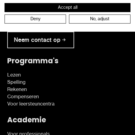
Accept all
Neem tijdens de kantooruren rechtstreeks contact
Deny
No, adjust
op met onze klantendienst.
Neem contact op
Programma's
Lezen
Spelling
Rekenen
Compenseren
Voor leersteuncentra
Academie
Voor professionals