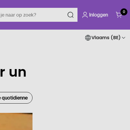
0
Inloggen
Vlaams (BE)
r un
e quotidienne