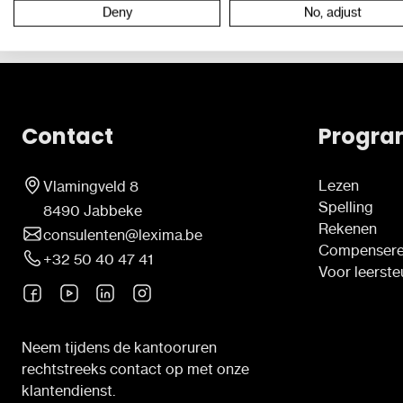
Deny
No, adjust
Contact
Progra
Lezen
Vlamingveld 8
Spelling
8490 Jabbeke
Rekenen
consulenten@lexima.be
Compenser
+32 50 40 47 41
Voor leerst
Neem tijdens de kantooruren
rechtstreeks contact op met onze
klantendienst.