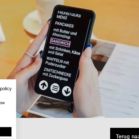
policy
how
Terug na