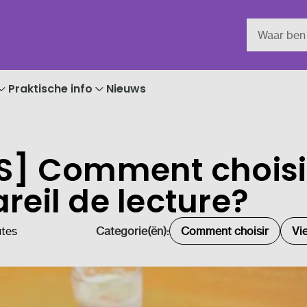
Praktische info
Nieuws
S] Comment choisi
reil de lecture?
utes
Categorie(ën):
Comment choisir
Vi