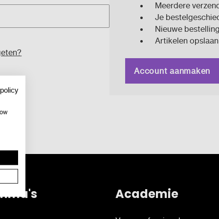
Meerdere verzend
Je bestelgeschied
Nieuwe bestelling
Artikelen opslaan i
geten?
Account aanmaken
policy
how
mma's
Academie