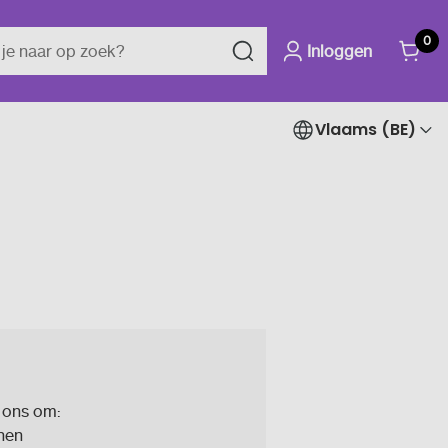
0
Inloggen
Vlaams (BE)
 ons om:
enen